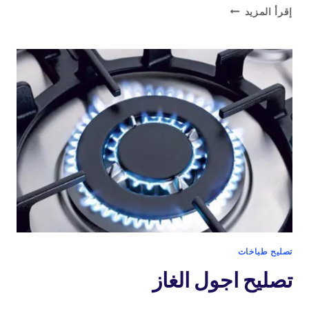
تصليح
إقرأ المزيد
طباخات
وأفران
الغاز
باحترافية
عالية
داخل
المنزل
تصليح طباخات
تصليح اجول الغاز