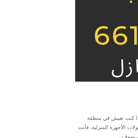
طباخات حطين تصليح طباخات حطين 66165886 إذا كنت تعيش في منطقة
لات الأجهزة المنزلية، فأنت
ة، سوف…