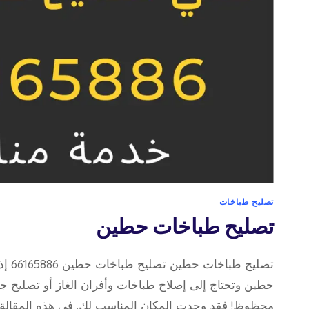
تصليح طباخات
تصليح طباخات حطين
تصليح 
حطين وتحتاج إلى إصلاح طباخات وأفران الغاز أو تصليح جو
محظوظ! فقد وجدت المكان المناسب لك. في هذه المقال