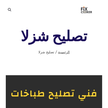
لتجاوز
لى
لمحتوى
تصليح شزلا
الرئيسية
/
تصليح شزلا