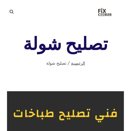
لتجاوز
لى
لمحتوى
تصليح شولة
الرئيسية
/
تصليح شولة