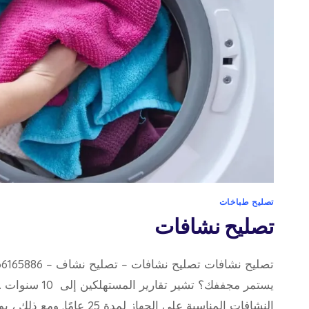
تصليح طباخات
تصليح نشافات
يستمر مجففك؟ تشير تق
النشافات المناسبة على الجهاز لمدة 25 عامًا. ومع ذلك ، يواجه…