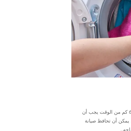
تصليح نشافات تصليح نشافات – تصليح نشاف – 66165886 كم من الوقت يجب أن
ارير المستهلكين إلى 10 سنوات . يمكن أن تحافظ صيانة