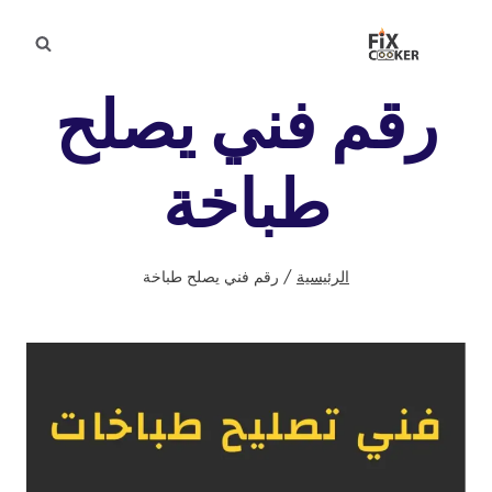
لتجاوز
لى
لمحتوى
رقم فني يصلح
طباخة
الرئيسية
/
رقم فني يصلح طباخة