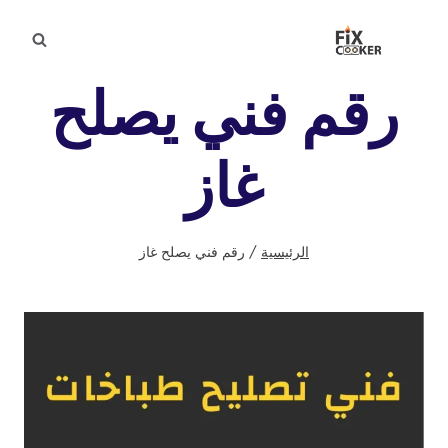
لتجاوز
لى
لمحتوى
رقم فني يصلح
غاز
الرئيسية
/
رقم فني يصلح غاز