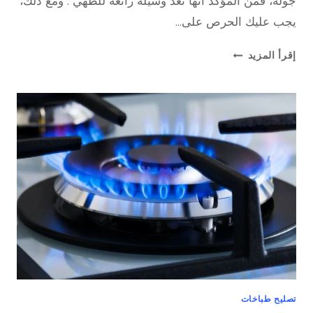
جولة، فمن المؤكد أنها تعد وسيلة رائعة للطهي . ومع ذلك،
يجب عليك الحرص على…
تصليح
إقرأ المزيد
جولا
تصليح طباخات