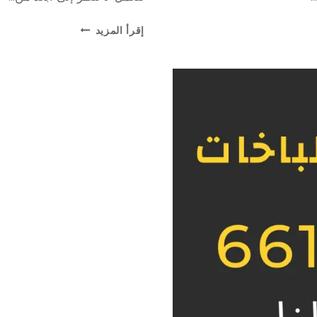
فني
إقرأ المزيد
الطباخات
و
الجولة