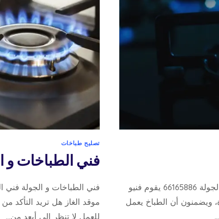
تصليح طباخات
فني الطباخات و ا
خدمة صيانة و تصليح الطباخات بالكويت فني الطباخات و الجولة 66165886 يقوم فنيو
ة، ويضمنون أن الطباخ يعمل
موقد الغاز هل تريد التأكد م
…
للعمل لا تنظر إلى أبعد من…