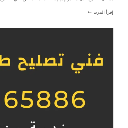
فني
إقرأ المزيد
الطباخات
و
الجولة