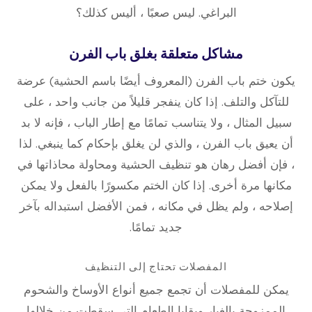
البراغي. ليس صعبًا ، أليس كذلك؟
مشاكل متعلقة بغلق باب الفرن
يكون ختم باب الفرن (المعروف أيضًا باسم الحشية) عرضة
للتآكل والتلف. إذا كان ينفجر قليلاً من جانب واحد ، على
سبيل المثال ، ولا يتناسب تمامًا مع إطار الباب ، فإنه لا بد
أن يعيق باب الفرن ، والذي لن يغلق بإحكام كما ينبغي. لذا
، فإن أفضل رهان هو تنظيف الحشية ومحاولة محاذاتها في
مكانها مرة أخرى. إذا كان الختم مكسورًا بالفعل ولا يمكن
إصلاحه ، ولم يظل في مكانه ، فمن الأفضل استبداله بآخر
جديد تمامًا.
المفصلات تحتاج إلى التنظيف
يمكن للمفصلات أن تجمع جميع أنواع الأوساخ والشحوم
الممزوجة بالغبار وبقايا الطعام التي سقطت من خلالها