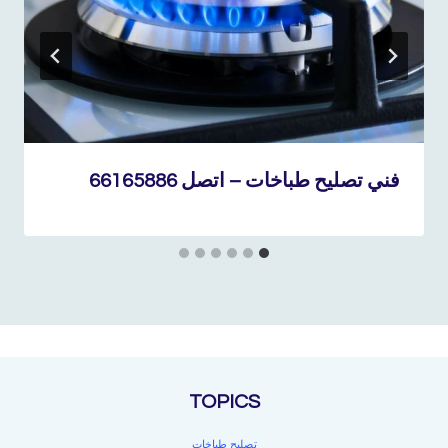
فني تصليح طباخات – اتصل 66165886
TOPICS
تصليح طباخات