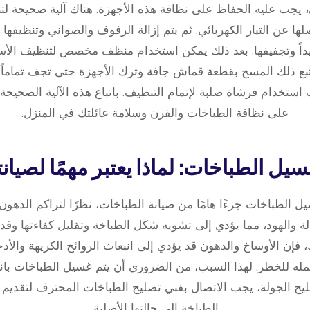
ب عليه الحفاظ على نظافة هذه الأجهزة. هناك آلية صحيحة لت
لها عن التيار الكهربائي. ثم يتم إزالة الرفوف والصواني وتنظيفها ب
داً وتجفيفها. بعد ذلك يمكن استخدام منظف مخصص لتنظيف الأسط
تبع ذلك المسح بقطعة قماش جافة وترك الأجهزة حتى تجف تماماً. و
استخدام فرشاة صلبة لإتمام التنظيف. باتباع هذه الآلية الصحيح
على نظافة الطباخات والفرن وسلامة عائلتك في المنزل.
ل الطباخات جزءًا هامًا من صيانة الطباخات، نظرًا لتراكم الدهون 
الة والهود، مما يؤدي إلى تشويه شكل الطباخة وتقليل كفاءتها وق
 فإن الأوساخ والدهون قد يؤدي إلى انبعاث الروائح الكريهة والأد
كمله للخطر. لهذا السبب، من الضروري أن يتم غسيل الطباخات بان
 الجولة، يجب الاتصال بفني تصليح الطباخات المحترف لتقديم ا
الطباخة إلى حالتها الأصلية.