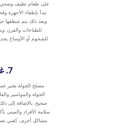
على طعام نظيف وصحي، يج
تبدأ بإطفاء الأجهزة وفص
وبعد ذلك يتم شطفها جي
للطباخات والفرن. وي
للشحوم أو الأوساخ يجب 
7. غسيل الطباخات: لماذا يعتبر مهمًا لصيانتها؟
مصلح الجولة يعتبر غسي
الجولة والمواسير والف
صحيح. بالإضافة إلى ذلك،
سلامة الأفراد والمبنى بأ
مشاكل أخرى، كفني تصليح